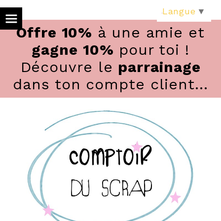
Panneau de gestion des cookies
Langue
▼
Offre 10%
à une amie et
gagne 10%
pour toi !
Découvre le
parrainage
dans ton compte client...