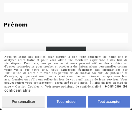
Prénom
Valider
Nous utilisons des cookies pour assurer le bon fonctionnement de notre site et
analyser notre trafic et pour vous offrir une meilleure expérience à des fins de
statistiques. Pour cela, nos partenaires et nous peuvent utiliser des cookies ou
d'autres technologies pour stocker et accéder à des informations personnelles comme
Vous pouvez vous désinscrire à tout moment. Vous
votre visite sur notre site. Nous partageons également des informations sur
trouverez pour cela nos informations de contact dans les
l'utilisation de notre site avec nos partenaires de médias sociaux, de publicité et
conditions d'utilisation du site.
d'analyse, qui peuvent combiner celles-ci avec d'autres informations que vous leur
avez fournies ou qu'ils ont collectées lors de votre utilisation de leurs services. Vous
pouvez retirer votre consentement, enregistré pour 6 mois, à l'aide du lien en pied de
Politique de
page « Gestion Cookies ». Voir notre politique de confidentialité :
confidentialité
Personnaliser
Tout refuser
Tout accepter
MENTIONS LÉGALES
CONDITIONS GÉNÉRALES DE VENTE
POLITIQUE DE CONFIDENTIALITÉ
GESTION COOKIES
MON COMPTE
CRÉÉ AVEC CMONSITE