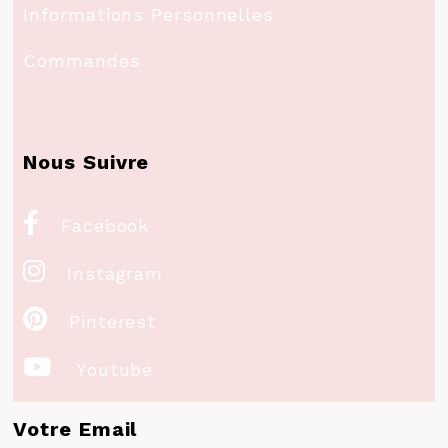
Informations Personnelles
Commandes
Nous Suivre

Facebook

Instagram

Pinterest

Youtube
Votre Email