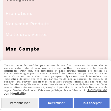
Promotions
Nouveaux Produits
Meilleures Ventes
Mon Compte
Informations Personnelles
Nous utilisons des cookies pour assurer le bon fonctionnement de notre site et
analyser notre trafic et pour vous offrir une meilleure expérience à des fins de
statistiques. Pour cela, nos partenaires et nous peuvent utiliser des cookies ou
d'autres technologies pour stocker et accéder à des informations personnelles comme
Commandes
votre visite sur notre site. Nous partageons également des informations sur
l'utilisation de notre site avec nos partenaires de médias sociaux, de publicité et
d'analyse, qui peuvent combiner celles-ci avec d'autres informations que vous leur
avez fournies ou qu'ils ont collectées lors de votre utilisation de leurs services. Vous
pouvez retirer votre consentement, enregistré pour 6 mois, à l'aide du lien en pied de
Politique de
page « Gestion Cookies ». Voir notre politique de confidentialité :
confidentialité
Nous Suivre
Personnaliser
Tout refuser
Tout accepter