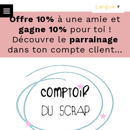
Panneau de gestion des cookies
Langue
▼
Offre 10%
à une amie et
gagne 10%
pour toi !
Découvre le
parrainage
dans ton compte client...