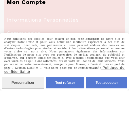
Mon Compte
Informations Personnelles
Commandes
Nous utilisons des cookies pour assurer le bon fonctionnement de notre site et
analyser notre trafic et pour vous offrir une meilleure expérience à des fins de
statistiques. Pour cela, nos partenaires et nous peuvent utiliser des cookies ou
d'autres technologies pour stocker et accéder à des informations personnelles comme
votre visite sur notre site. Nous partageons également des informations sur
l'utilisation de notre site avec nos partenaires de médias sociaux, de publicité et
d'analyse, qui peuvent combiner celles-ci avec d'autres informations que vous leur
Nous Suivre
avez fournies ou qu'ils ont collectées lors de votre utilisation de leurs services. Vous
pouvez retirer votre consentement, enregistré pour 6 mois, à l'aide du lien en pied de
Politique de
page « Gestion Cookies ». Voir notre politique de confidentialité :
confidentialité

Facebook
Personnaliser
Tout refuser
Tout accepter

Instagram

Pinterest

Youtube