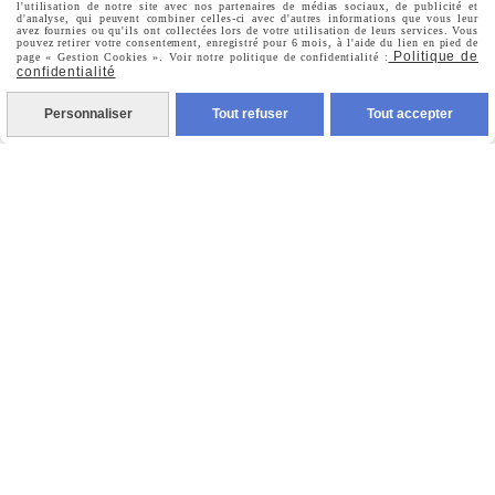
Mon Compte
l'utilisation de notre site avec nos partenaires de médias sociaux, de publicité et
d'analyse, qui peuvent combiner celles-ci avec d'autres informations que vous leur
avez fournies ou qu'ils ont collectées lors de votre utilisation de leurs services. Vous
pouvez retirer votre consentement, enregistré pour 6 mois, à l'aide du lien en pied de
Politique de
page « Gestion Cookies ». Voir notre politique de confidentialité :
confidentialité
Informations Personnelles
Personnaliser
Tout refuser
Tout accepter
Commandes
Nous Suivre

Facebook

Instagram

Pinterest

Youtube