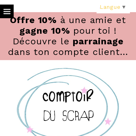
Panneau de gestion des cookies
Langue
▼
Offre 10%
à une amie et
gagne 10%
pour toi !
Découvre le
parrainage
dans ton compte client...