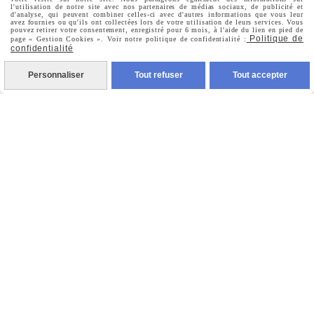
Commandes
l'utilisation de notre site avec nos partenaires de médias sociaux, de publicité et
d'analyse, qui peuvent combiner celles-ci avec d'autres informations que vous leur
avez fournies ou qu'ils ont collectées lors de votre utilisation de leurs services. Vous
pouvez retirer votre consentement, enregistré pour 6 mois, à l'aide du lien en pied de
Politique de
page « Gestion Cookies ». Voir notre politique de confidentialité :
confidentialité
Nous Suivre
Personnaliser
Tout refuser
Tout accepter

Facebook

Instagram

Pinterest

Youtube
Votre Email