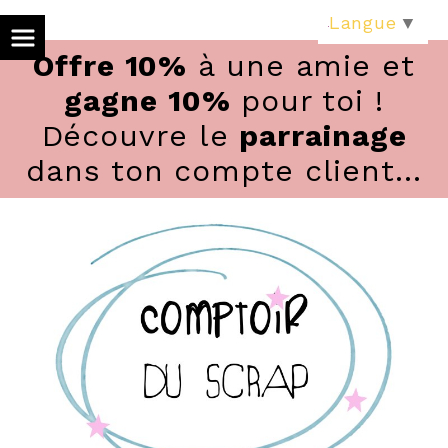
Panneau de gestion des cookies
Langue
▼
Offre 10%
à une amie et
gagne 10%
pour toi !
Découvre le
parrainage
dans ton compte client...