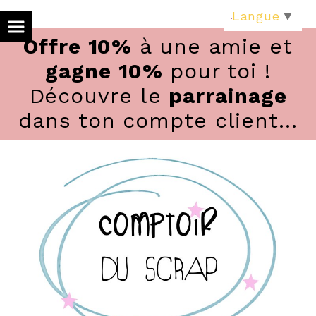
Panneau de gestion des cookies
Langue
▼
Offre 10%
à une amie et
gagne 10%
pour toi !
Découvre le
parrainage
dans ton compte client...