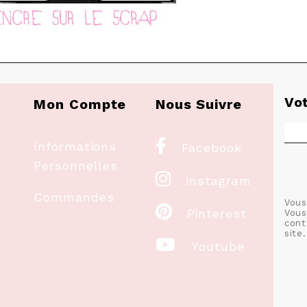
Vo
Mon Compte
Nous Suivre

Informations
Facebook
Personnelles

Instagram
Commandes
Vous

Pinterest
Vous
cont
site.

Youtube