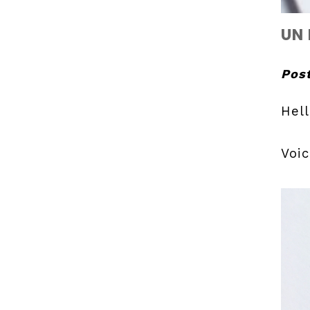
UN 
Post
Hell
Voic