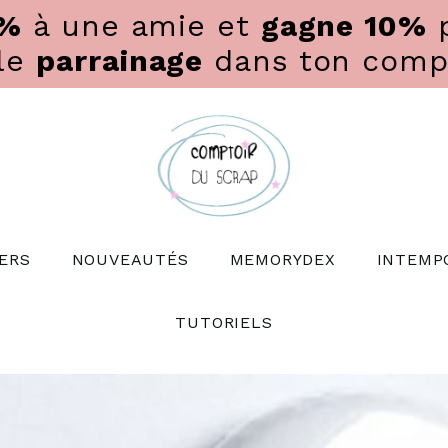
0%
à une amie et
gagne 10%
p
 le
parrainage
dans ton compte
ERS
NOUVEAUTÉS
MEMORYDEX
INTEMP
TUTORIELS