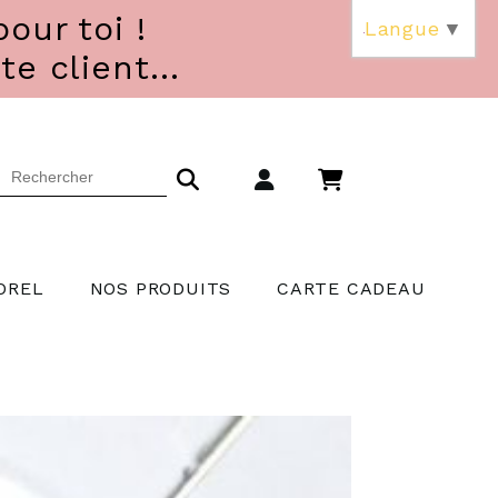
our toi !
Langue
▼
 client...
OREL
NOS PRODUITS
CARTE CADEAU