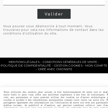
Valider
Vous pouvez vous désinscrire à tout moment. Vous
trouverez pour cela nos informations de contact dans les
conditions d'utilisation du site.
MENTIONS LÉGALES
CONDITIONS GÉNÉRALES DE VENTE
POLITIQUE DE CONFIDENTIALITÉ
GESTION COOKIES
MON COMPTE
CRÉÉ AVEC CMONSITE
Nous utilisons des cookies pour assurer le bon fonctionnement de notre site et anal
notre trafic et pour vous offrir une meilleure expérience à des fins de statistiques. 
cela, nos partenaires et nous peuvent utiliser des cookies ou d'autres technologies 
stocker et accéder à des informations personnelles comme votre visite sur notre site. 
partageons également des informations sur l'utilisation de notre site avec nos partenaire
médias sociaux, de publicité et d'analyse, qui peuvent combiner celles-ci avec d'au
informations que vous leur avez fournies ou qu'ils ont collectées lors de votre utilisa