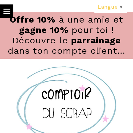
Panneau de gestion des cookies
Langue
▼
Offre 10%
à une amie et
gagne 10%
pour toi !
Découvre le
parrainage
dans ton compte client...