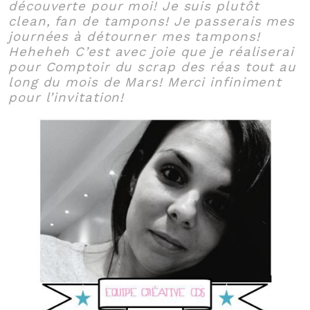
découverte pour moi! Je suis plutôt
clean, fan de tampons! Je passerais mes
journées à détourner mes tampons!
Heheheh C’est avec joie que je réaliserai
pour Comptoir du scrap des réas tout au
long du mois de Mars! Merci infiniment
pour l’invitation!