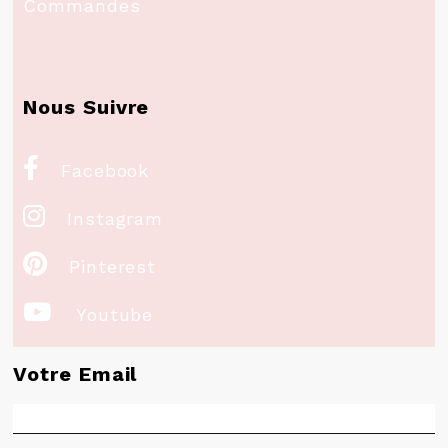
Commandes
Nous Suivre

Facebook

Instagram

Pinterest

Youtube
Votre Email