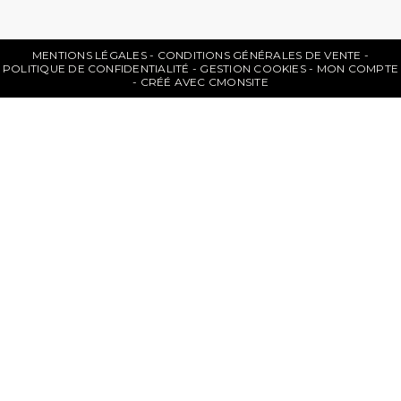
MENTIONS LÉGALES
CONDITIONS GÉNÉRALES DE VENTE
POLITIQUE DE CONFIDENTIALITÉ
GESTION COOKIES
MON COMPTE
CRÉÉ AVEC CMONSITE