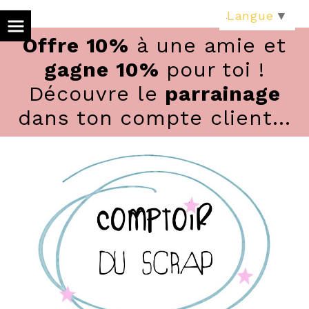
Panneau de gestion des cookies
Langue
▼
Offre 10%
à une amie et
gagne 10%
pour toi !
Découvre le
parrainage
dans ton compte client...