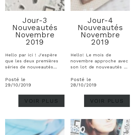
Jour-3
Jour-4
Nouveautés
Nouveautés
Novembre
Novembre
2019
2019
Hello par ici ! J'espère
Hello! Le mois de
que les deux premières
novembre approche avec
séries de nouveautés
son lot de nouveautés en
dévoilées hier vous ont
boutique ! Les créatrices
donné envie de venir voir
vous ont concocté de
Posté le
Posté le
29/10/2019
28/10/2019
la suite ! A l'honneur
super produits pour
aujourd'hui deux thèmes
terminer l'année sous le
passe-partout dont on
signe des écritures,
VOIR PLUS
VOIR PLUS
ne se lasse jamais et
végétaux, famille, fêtes
dont on a jamais assez
de fin d'année, textures
de produits :...
... Je vous...