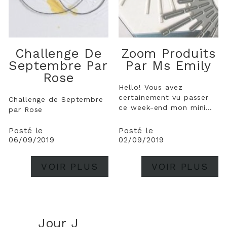
Challenge De
Zoom Produits
Septembre Par
Par Ms Emily
Rose
Hello! Vous avez
certainement vu passer
Challenge de Septembre
ce week-end mon mini
par Rose
album été réalisé avec
des nouveautés de
Posté le
Posté le
septembre et je remercie
06/09/2019
02/09/2019
toutes les personnes qui
m'ont laissé de jolis
VOIR PLUS
VOIR PLUS
commentaires, c'est
toujours un plaisir de
vous lire :) Il est visible...
Jour J