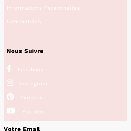
Informations Personnelles
Commandes
Nous Suivre

Facebook

Instagram

Pinterest

Youtube
Votre Email