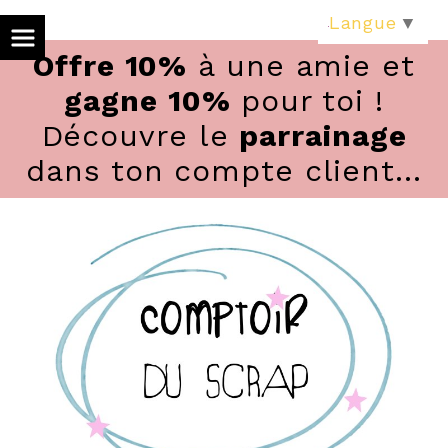
Panneau de gestion des cookies
Langue
▼
Offre 10%
à une amie et
gagne 10%
pour toi !
Découvre le
parrainage
dans ton compte client...