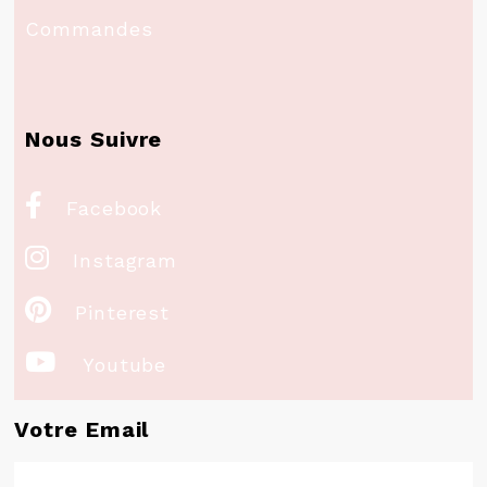
Commandes
Nous Suivre

Facebook

Instagram

Pinterest

Youtube
Votre Email