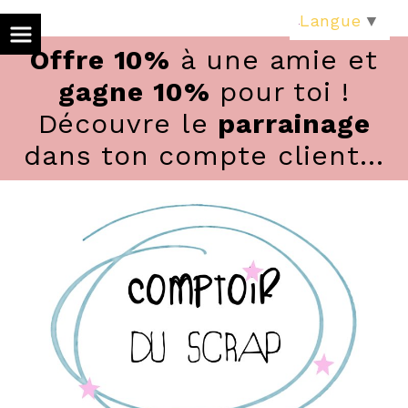
Panneau de gestion des cookies
Langue
▼
Offre 10%
à une amie et
gagne 10%
pour toi !
Découvre le
parrainage
dans ton compte client...