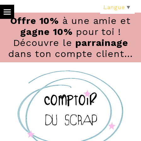
Panneau de gestion des cookies
Langue
▼
Offre 10%
à une amie et
gagne 10%
pour toi !
Découvre le
parrainage
dans ton compte client...