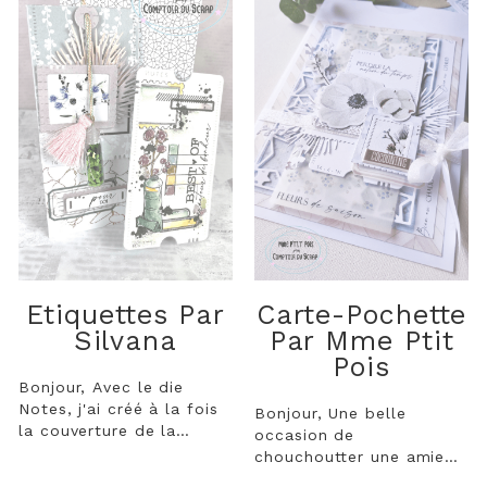
Etiquettes Par
Carte-Pochette
Silvana
Par Mme Ptit
Pois
Bonjour, Avec le die
Notes, j'ai créé à la fois
Bonjour, Une belle
la couverture de la
occasion de
grande étiquette et le
chouchoutter une amie
ticket qui y est inséré.
chère s'est présentée