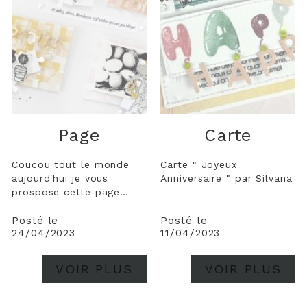
Page
Carte
Coucou tout le monde
Carte " Joyeux
aujourd'hui je vous
Anniversaire " par Silvana
prospose cette page
pour mettre en avants le
die " puzzle" . J'ai eu un
Posté le
Posté le
24/04/2023
11/04/2023
gros coup de coeur pour
ce die qui se marie avec
tout. J'ai voulu faire une
VOIR PLUS
VOIR PLUS
page plus peps qu'a mon
habitude , en jouant avec
le...