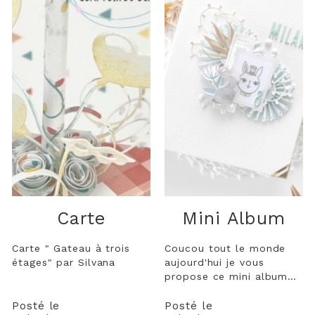
Carte
Mini Album
Carte " Gateau à trois
Coucou tout le monde
étages" par Silvana
aujourd'hui je vous
propose ce mini album
réalisé avec la nouvelle
collection pleine de
Posté le
Posté le