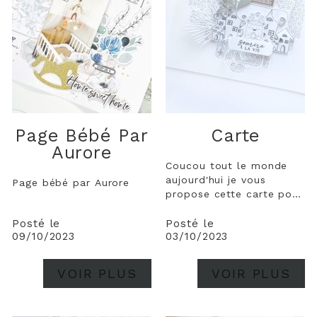
Page Bébé Par
Carte
Aurore
Coucou tout le monde
aujourd'hui je vous
Page bébé par Aurore
propose cette carte pour
mettre en valeur la
planche de tampon "
Posté le
Posté le
09/10/2023
03/10/2023
moment en famille " .
C'est une planche de la
nouvelle collection que
VOIR PLUS
VOIR PLUS
j'aime beaucoup. Pour
cette carte j'ai utilisé un
ancien dies " coeur"...