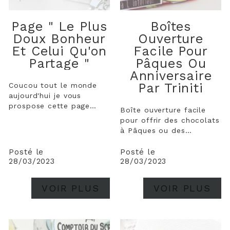
Page " Le Plus
Boîtes
Doux Bonheur
Ouverture
Et Celui Qu'on
Facile Pour
Partage "
Pâques Ou
Anniversaire
Par Triniti
Coucou tout le monde
aujourd'hui je vous
prospose cette page
Boîte ouverture facile
pour mettre en avants le
pour offrir des chocolats
die " puzzle" . J'ai eu un
à Pâques ou des
gros coup de coeur pour
bonbons aux copains
ce die qui se marie avec
pour son anniversaire.
Posté le
Posté le
tout. J'ai voulu faire une
28/03/2023
28/03/2023
Boîte triangle qui a son
page plus peps qu'a mon
petit effet auprès des
habitude , en jouant avec
invités.
VOIR PLUS
VOIR PLUS
le...