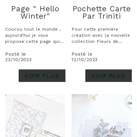
Page " Hello
Pochette Carte
Winter"
Par Triniti
Coucou tout le monde ,
Pour cette première
aujourd'hui je vous
création avec la nouvelle
propose cette page qui
collection Fleurs de
met en valeur le superbe
Saison, je suis restée
pochoir de la collection.
dans le thème avec cet
Posté le
Posté le
23/10/2023
12/10/2023
Un nouveau produit
esprit fleuri qu'on
vraiment très joli. Je l'ai
retrouve aussi bien sur la
utilisé ici sur mon fond
pochette que sur la
VOIR PLUS
VOIR PLUS
avec une encre distress "
carte. On retrouve de la
victorian velvet " . J'ai...
mise en couleur à
l'aquarelle directement...