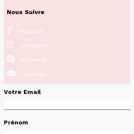
Nous Suivre

Facebook

Instagram

Pinterest

Youtube
Votre Email
Prénom