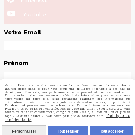

Youtube
Votre Email
Prénom
Nous utilisons des cookies pour assurer le bon fonctionnement de notre site et
analyser notre trafic et pour vous offrir une meilleure expérience à des fins de
Valider
statistiques. Pour cela, nos partenaires et nous peuvent utiliser des cookies ou
d'autres technologies pour stocker et accéder à des informations personnelles comme
votre visite sur notre site. Nous partageons également des informations sur
l'utilisation de notre site avec nos partenaires de médias sociaux, de publicité et
d'analyse, qui peuvent combiner celles-ci avec d'autres informations que vous leur
Vous pouvez vous désinscrire à tout moment. Vous
avez fournies ou qu'ils ont collectées lors de votre utilisation de leurs services. Vous
trouverez pour cela nos informations de contact dans les
pouvez retirer votre consentement, enregistré pour 6 mois, à l'aide du lien en pied de
Politique de
conditions d'utilisation du site.
page « Gestion Cookies ». Voir notre politique de confidentialité :
confidentialité
Personnaliser
Tout refuser
Tout accepter