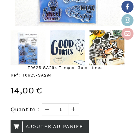
T0625-SA294 Tampon Good times
Ref :
T0625-SA294
14,00
€
Quantité :
AJOUTER AU PANIER