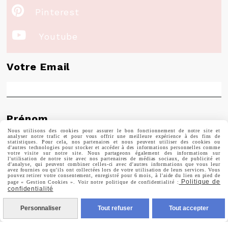

Pinterest

Youtube
Votre Email
Prénom
Nous utilisons des cookies pour assurer le bon fonctionnement de notre site et
analyser notre trafic et pour vous offrir une meilleure expérience à des fins de
statistiques. Pour cela, nos partenaires et nous peuvent utiliser des cookies ou
d'autres technologies pour stocker et accéder à des informations personnelles comme
votre visite sur notre site. Nous partageons également des informations sur
l'utilisation de notre site avec nos partenaires de médias sociaux, de publicité et
d'analyse, qui peuvent combiner celles-ci avec d'autres informations que vous leur
Valider
avez fournies ou qu'ils ont collectées lors de votre utilisation de leurs services. Vous
pouvez retirer votre consentement, enregistré pour 6 mois, à l'aide du lien en pied de
Politique de
page « Gestion Cookies ». Voir notre politique de confidentialité :
confidentialité
Vous pouvez vous désinscrire à tout moment. Vous
trouverez pour cela nos informations de contact dans les
Personnaliser
Tout refuser
Tout accepter
conditions d'utilisation du site.