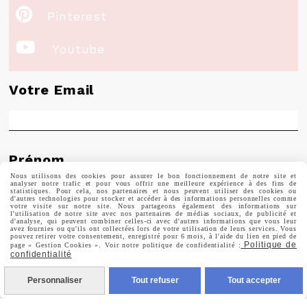

Pinterest

Youtube
Votre Email
Prénom
Nous utilisons des cookies pour assurer le bon fonctionnement de notre site et
analyser notre trafic et pour vous offrir une meilleure expérience à des fins de
statistiques. Pour cela, nos partenaires et nous peuvent utiliser des cookies ou
d'autres technologies pour stocker et accéder à des informations personnelles comme
votre visite sur notre site. Nous partageons également des informations sur
l'utilisation de notre site avec nos partenaires de médias sociaux, de publicité et
d'analyse, qui peuvent combiner celles-ci avec d'autres informations que vous leur
Valider
avez fournies ou qu'ils ont collectées lors de votre utilisation de leurs services. Vous
pouvez retirer votre consentement, enregistré pour 6 mois, à l'aide du lien en pied de
Politique de
page « Gestion Cookies ». Voir notre politique de confidentialité :
confidentialité
Vous pouvez vous désinscrire à tout moment. Vous
trouverez pour cela nos informations de contact dans les
Personnaliser
Tout refuser
Tout accepter
conditions d'utilisation du site.