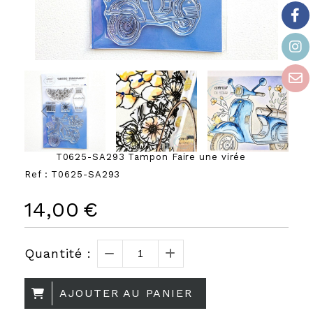
T0625-SA293 Tampon Faire une virée
Ref :
T0625-SA293
14,00
€
Quantité :
AJOUTER AU PANIER