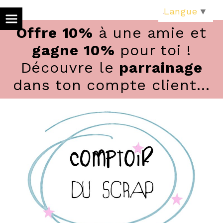
Panneau de gestion des cookies
Langue
▼
Offre 10%
à une amie et
gagne 10%
pour toi !
Découvre le
parrainage
dans ton compte client...