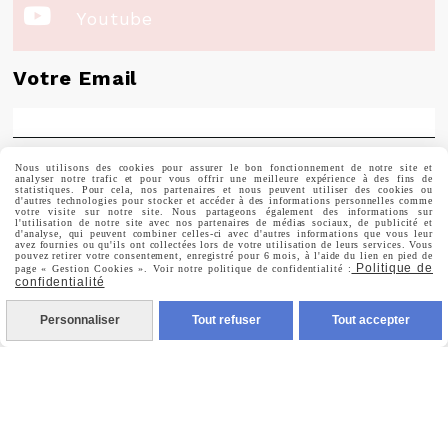

Youtube
Votre Email
Nous utilisons des cookies pour assurer le bon fonctionnement de notre site et
Prénom
analyser notre trafic et pour vous offrir une meilleure expérience à des fins de
statistiques. Pour cela, nos partenaires et nous peuvent utiliser des cookies ou
d'autres technologies pour stocker et accéder à des informations personnelles comme
votre visite sur notre site. Nous partageons également des informations sur
l'utilisation de notre site avec nos partenaires de médias sociaux, de publicité et
d'analyse, qui peuvent combiner celles-ci avec d'autres informations que vous leur
avez fournies ou qu'ils ont collectées lors de votre utilisation de leurs services. Vous
pouvez retirer votre consentement, enregistré pour 6 mois, à l'aide du lien en pied de
Politique de
page « Gestion Cookies ». Voir notre politique de confidentialité :
Valider
confidentialité
Personnaliser
Tout refuser
Tout accepter
Vous pouvez vous désinscrire à tout moment. Vous
trouverez pour cela nos informations de contact dans les
conditions d'utilisation du site.