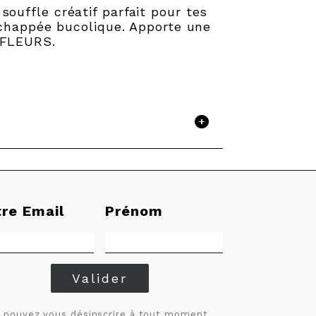
ouffle créatif parfait pour tes
échappée bucolique. Apporte une
 FLEURS.
tre Email
Prénom
Valider
 pouvez vous désinscrire à tout moment.