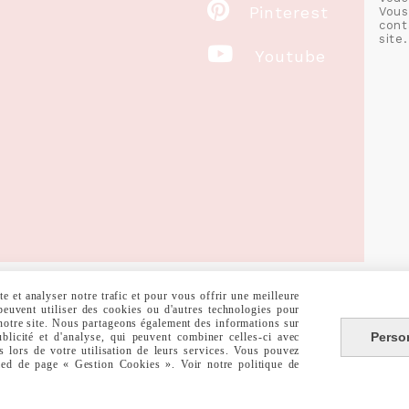

Pinterest
Vous
cont
site.

Youtube
 et analyser notre trafic et pour vous offrir une meilleure
 peuvent utiliser des cookies ou d'autres technologies pour
 notre site. Nous partageons également des informations sur
RALES DE VENTE
POLITIQUE DE CONFIDENTIALITÉ
GESTION COOKIE
Perso
ublicité et d'analyse, qui peuvent combiner celles-ci avec
s lors de votre utilisation de leurs services. Vous pouvez
pied de page « Gestion Cookies ». Voir notre politique de