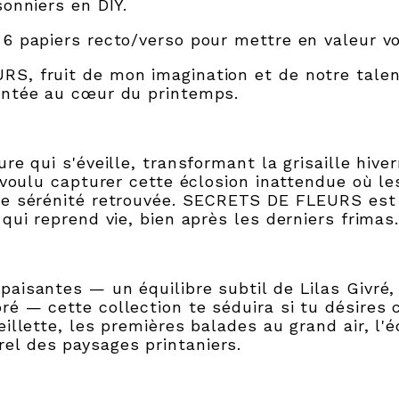
sonniers en DIY.
 6 papiers recto/verso pour mettre en valeur v
S, fruit de mon imagination et de notre talen
antée au cœur du printemps.
re qui s'éveille, transformant la grisaille hiver
 voulu capturer cette éclosion inattendue où le
ne sérénité retrouvée. SECRETS DE FLEURS est 
qui reprend vie, bien après les derniers frimas
paisantes — un équilibre subtil de Lilas Givré,
é — cette collection te séduira si tu désires 
illette, les premières balades au grand air, l'
el des paysages printaniers.