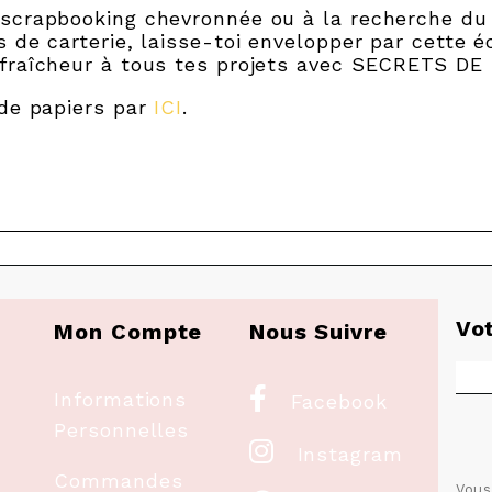
scrapbooking chevronnée ou à la recherche du s
 de carterie, laisse-toi envelopper par cette 
 fraîcheur à tous tes projets avec SECRETS DE
 de papiers par
ICI
.
Vo
Mon Compte
Nous Suivre

Informations
Facebook
Personnelles

Instagram
Commandes
Vous