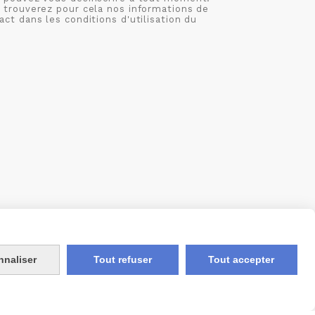
 trouverez pour cela nos informations de
act dans les conditions d'utilisation du
S
MON COMPTE
CRÉÉ AVEC CMONSITE
nnaliser
Tout refuser
Tout accepter