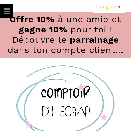
Panneau de gestion des cookies
Langue
▼
Offre 10%
à une amie et
gagne 10%
pour toi !
Découvre le
parrainage
dans ton compte client...