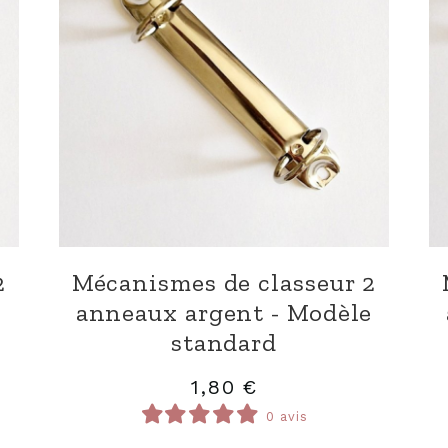
2
Mécanismes de classeur 2
e
anneaux argent - Modèle
standard
1,80
€
0 avis