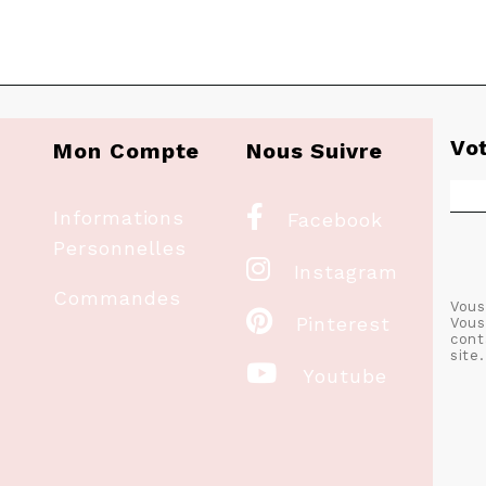
Vo
Mon Compte
Nous Suivre

Informations
Facebook
Personnelles

Instagram
Commandes
Vous

Pinterest
Vous
cont
site.

Youtube