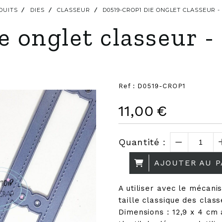
DUITS
DIES
CLASSEUR
D0519-CROP1 DIE ONGLET CLASSEUR
 onglet classeur -
Ref :
D0519-CROP1
11,00
€
Quantité :
AJOUTER AU P
A utiliser avec le mécani
taille classique des class
Dimensions : 12,9 x 4 cm 