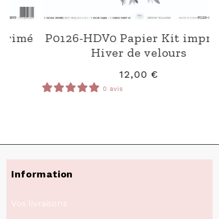
6-HDV0 Papier Kit imprimé
P0126-H
Hiver de velours
12,00
€
0 avis
Information
Vos livraisons