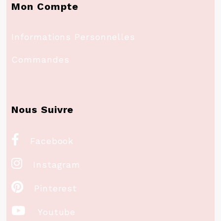
Mon Compte
Informations Personnelles
Commandes
Nous Suivre

Facebook

Instagram

Pinterest

Youtube