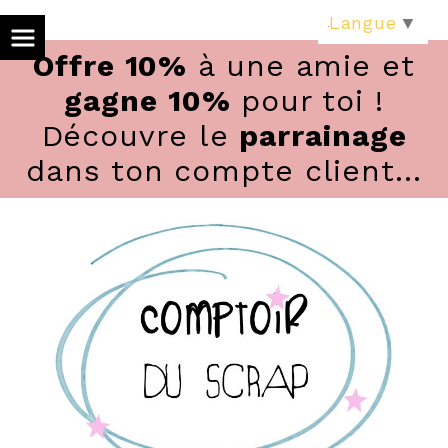
Panneau de gestion des cookies
Langue
▼
Offre 10%
à une amie et
gagne 10%
pour toi !
Découvre le
parrainage
dans ton compte client...