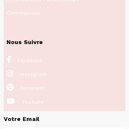
Commandes
Nous Suivre

Facebook

Instagram

Pinterest

Youtube
Votre Email